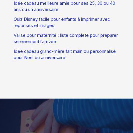
Idée cadeau meilleure amie pour ses 25, 30 ou 40
ans ou un anniversaire
Quiz Disney facile pour enfants à imprimer avec
réponses et images
Valise pour maternité : liste complète pour préparer
sereinement l’arrivée
Idée cadeau grand-mère fait main ou personnalisé
pour Noël ou anniversaire