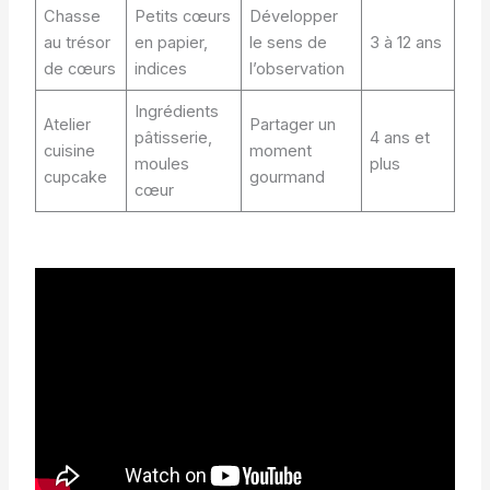
Chasse
Petits cœurs
Développer
au trésor
en papier,
le sens de
3 à 12 ans
de cœurs
indices
l’observation
Ingrédients
Atelier
Partager un
pâtisserie,
4 ans et
cuisine
moment
moules
plus
cupcake
gourmand
cœur