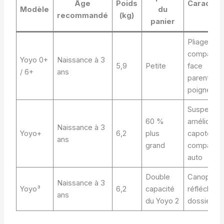
Âge
Poids
Caractéri
Modèle
du
recommandé
(kg)
clé
panier
Pliage ultr
compact, p
Yoyo 0+
Naissance à 3
5,9
Petite
face
/ 6+
ans
parent/enf
poignée u
Suspensio
60 %
améliorées
Naissance à 3
Yoyo+
6,2
plus
capote ext
ans
grand
compatibl
auto
Double
Canopy XL
Naissance à 3
Yoyo³
6,2
capacité
réfléchiss
ans
du Yoyo 2
dossier inc