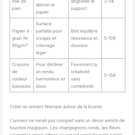
mie de
dégrader le
3-5€
abîmer le
pain
support
papier
Surface
Papier à
parfaite pour
Bon équilibre
grain fin
croquis et
résistance et
5-10€
90g/m²
coloriage
douceur
léger
Crayons
Pour décliner
Favorisent la
de
un rendu
créativité
5-15€
couleur
harmonieux et
sans
basiques
doux
complexité
Créer un univers féerique autour de la licorne
L’univers ne serait pas complet sans un décor enrichi de
touches magiques. Les champignons ronds, les fleurs