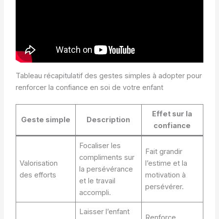
Tableau récapitulatif des gestes simples à adopter pour
renforcer la confiance en soi de votre enfant
Effet sur la
Geste simple
Description
confiance
Focaliser les
Fait grandir
compliments sur
Valorisation
l’estime et la
la persévérance
des efforts
motivation à
et le travail
persévérer.
accompli.
Laisser l’enfant
Renforce