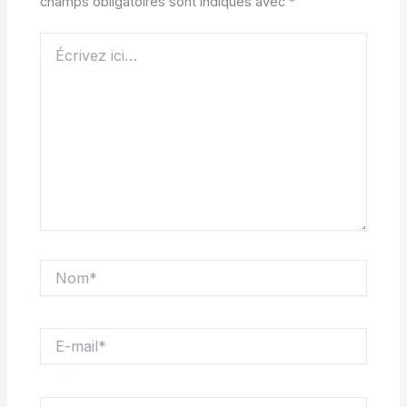
champs obligatoires sont indiqués avec
*
Écrivez
ici…
Nom*
E-
mail*
Site