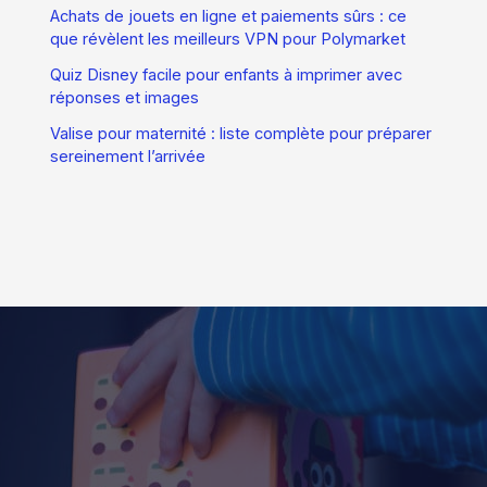
Achats de jouets en ligne et paiements sûrs : ce
que révèlent les meilleurs VPN pour Polymarket
Quiz Disney facile pour enfants à imprimer avec
réponses et images
Valise pour maternité : liste complète pour préparer
sereinement l’arrivée