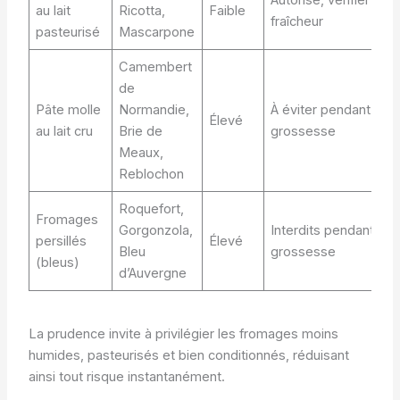
au lait
Ricotta,
Faible
fraîcheur
pasteurisé
Mascarpone
Camembert
de
Pâte molle
Normandie,
À éviter pendant la
Élevé
au lait cru
Brie de
grossesse
Meaux,
Reblochon
Roquefort,
Fromages
Gorgonzola,
Interdits pendant la
persillés
Élevé
Bleu
grossesse
(bleus)
d’Auvergne
La prudence invite à privilégier les fromages moins
humides, pasteurisés et bien conditionnés, réduisant
ainsi tout risque instantanément.