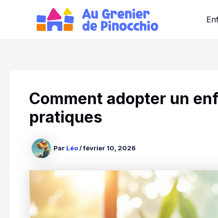
Aller
au
Enf
contenu
Comment adopter un enfa
pratiques
Par
Léo
/
février 10, 2026