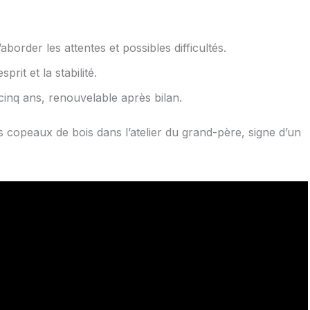
aborder les attentes et possibles difficultés.
rit et la stabilité.
cinq ans, renouvelable après bilan.
s copeaux de bois dans l’atelier du grand-père, signe d’un